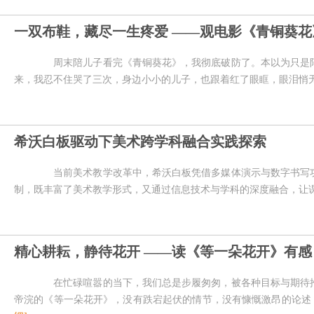
一双布鞋，藏尽一生疼爱 ——观电影《青铜葵花
周末陪儿子看完《青铜葵花》，我彻底破防了。本以为只是陪
来，我忍不住哭了三次，身边小小的儿子，也跟着红了眼眶，眼泪悄
希沃白板驱动下美术跨学科融合实践探索
当前美术教学改革中，希沃白板凭借多媒体演示与数字书写功
制，既丰富了美术教学形式，又通过信息技术与学科的深度融合，让课堂
精心耕耘，静待花开 ——读《等一朵花开》有感
在忙碌喧嚣的当下，我们总是步履匆匆，被各种目标与期待推
帝浣的《等一朵花开》，没有跌宕起伏的情节，没有慷慨激昂的论述