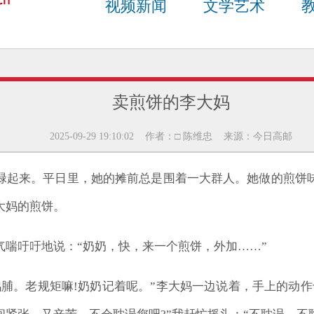
视频新闻
文学艺术
卖煎饼的李大妈
2025-09-29 19:10:02 作者：□ 陈维忠 来源：今日高邮
碌起来。平日里，她的摊前总是围着一大群人。她做的煎饼
大妈的煎饼。
气喘吁吁地说：“奶奶，快，来一个煎饼，外加……”
鸡脯。老规矩嘛!奶奶记着呢。”李大妈一边说着，手上的动