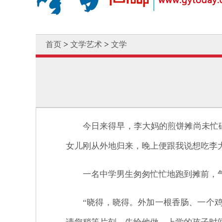
>
>
首页
文学艺术
文学
今日来得早，李大妈的煎饼摊尚未忙
女儿刚从外地归来，晚上便跟我说想吃李
一名中学男生匆匆忙忙地跑到摊前，
“晓得，晓得。外加一根香肠、一个