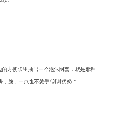
耽误。”
边的方便袋里抽出一个泡沫网套，就是那种
，脆，一点也不烫手!谢谢奶奶!”