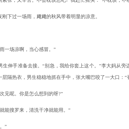
紧张，又辛苦。不会耽误您吧?”我赶忙摇头：“不耽误，不
夜刚下过一场雨，飕飕的秋风带着明显的凉意。
雨一场凉啊，当心感冒。”
男生伸手准备去接。“别急，我给你套上这个。”李大妈从旁
层隔热衣，男生稳稳地抓在手中，张大嘴巴咬了一大口：“香
次见呢。你是怎么想到的呀?”
就能搜罗来，清洗干净就能用。”
。”