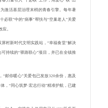
春力量引入“十必联”工作，用爱心“联”出
成为激活基层治理末梢的青春引擎。每年暑
必联”中的“病事”帮扶与“空巢老人”关爱
效应。
双屏村新时代文明实践站，“幸福食堂”解决
化为可持续的“驿路联心”项目，并已在全镇推
“邮你暖心”关爱包已发放320余份，惠及
体，“同心筑梦·宏志行动”精准护航，已建