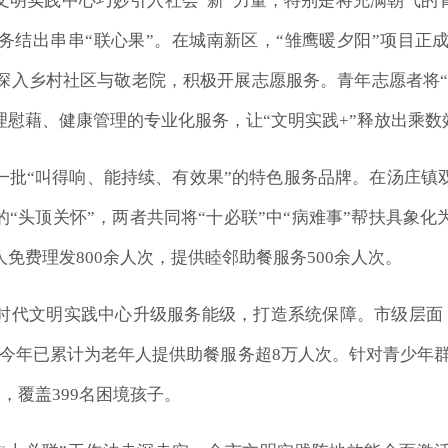
文明实践中心巧妙引入社会“新”力量，特别是将充满朝气的青
服务结出串串“联心果”。在城南新区，“雏鹰暖夕阳”项目正
深入乡村社区与敬老院，积极开展志愿服务。青年志愿者将“十
慰藉、健康管理的专业化服务，让“文明实践+”释放出乘数
一批“叫得响、能持续、有效果”的特色服务品牌。在汤庄镇
的“头顶关怀”，两者共同将“十必联”中“病难事”帮扶具象
免费理发800余人次，提供睦邻助餐服务500余人次。
时代文明实践中心升级服务能级，打造系统保障。市级层面，
络，今年已累计为老年人提供助餐服务超8万人次。针对青少年群
元，覆盖399名困境孩子。